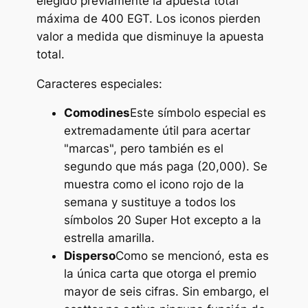
elegido previamente la apuesta total
máxima de 400 EGT. Los iconos pierden
valor a medida que disminuye la apuesta
total.
Caracteres especiales:
Comodines
Este símbolo especial es
extremadamente útil para acertar
"marcas", pero también es el
segundo que más paga (20,000). Se
muestra como el icono rojo de la
semana y sustituye a todos los
símbolos 20 Super Hot excepto a la
estrella amarilla.
Disperso
Como se mencionó, esta es
la única carta que otorga el premio
mayor de seis cifras. Sin embargo, el