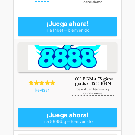
condiciones
¡Juega ahora!
Ir a Inbet – bienvenido
1000 BGN + 75 giros
gratis o 1500 BGN
Se aplican términos y
Revisar
condiciones
¡Juega ahora!
Ir a 8888bg – Bienvenido