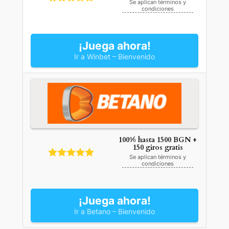
Se aplican términos y
condiciones
¡Juega ahora!
Ir a Winbet – Bienvenido
100% hasta 1500 BGN +
150 giros gratis
Se aplican términos y
condiciones
¡Juega ahora!
Ir a Betano – Bienvenido