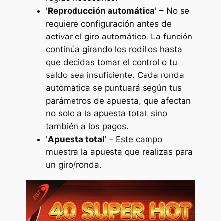
'
Reproducción automática
' – No se
requiere configuración antes de
activar el giro automático. La función
continúa girando los rodillos hasta
que decidas tomar el control o tu
saldo sea insuficiente. Cada ronda
automática se puntuará según tus
parámetros de apuesta, que afectan
no solo a la apuesta total, sino
también a los pagos.
'
Apuesta total
' – Este campo
muestra la apuesta que realizas para
un giro/ronda.