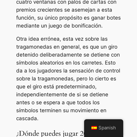
cuatro ventanas con palos de cartas con
premios crecientes se asemejan a esta
función, su único propósito es ganar botes
mediante un juego de bonificación.
Otra idea errónea, esta vez sobre las
tragamonedas en general, es que un giro
detenido deliberadamente se detiene con
símbolos aleatorios en los carretes. Esto
da a los jugadores la sensación de control
sobre la tragamonedas, pero lo cierto es
que el giro está predeterminado,
independientemente de si se detiene
antes o se espera a que todos los
símbolos terminen su movimiento en
cascada.
Spanish
¿Dónde puedes jugar 20 Super