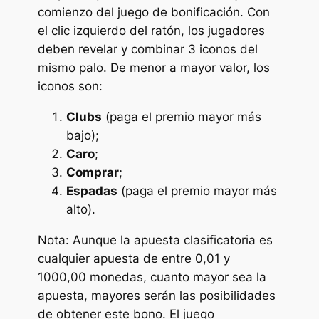
comienzo del juego de bonificación. Con
el clic izquierdo del ratón, los jugadores
deben revelar y combinar 3 iconos del
mismo palo. De menor a mayor valor, los
iconos son:
Clubs
(paga el premio mayor más
bajo);
Caro
;
Comprar
;
Espadas
(paga el premio mayor más
alto).
Nota: Aunque la apuesta clasificatoria es
cualquier apuesta de entre 0,01 y
1000,00 monedas, cuanto mayor sea la
apuesta, mayores serán las posibilidades
de obtener este bono. El juego