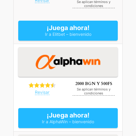
Revisar
Se aplican términos y
condiciones
¡Juega ahora!
Ir a Elitbet – bienvenido
2000 BGN Y 500FS
Se aplican términos y
Revisar
condiciones
¡Juega ahora!
Ir a AlphaWin – bienvenido