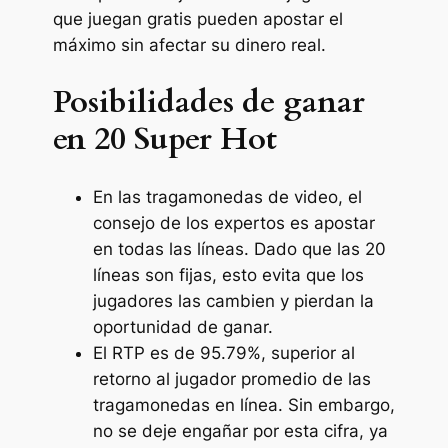
que juegan gratis pueden apostar el
máximo sin afectar su dinero real.
Posibilidades de ganar
en 20 Super Hot
En las tragamonedas de video, el
consejo de los expertos es apostar
en todas las líneas. Dado que las 20
líneas son fijas, esto evita que los
jugadores las cambien y pierdan la
oportunidad de ganar.
El RTP es de 95.79%, superior al
retorno al jugador promedio de las
tragamonedas en línea. Sin embargo,
no se deje engañar por esta cifra, ya