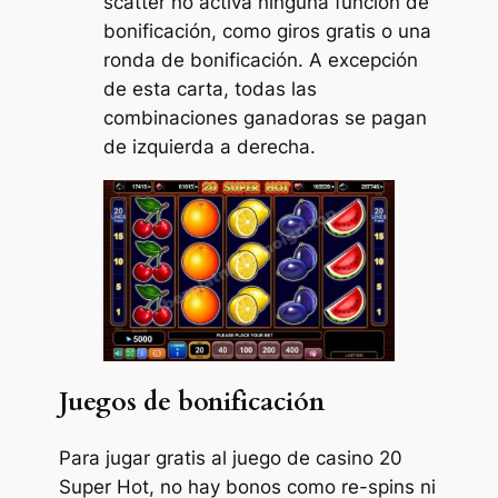
scatter no activa ninguna función de
bonificación, como giros gratis o una
ronda de bonificación. A excepción
de esta carta, todas las
combinaciones ganadoras se pagan
de izquierda a derecha.
Juegos de bonificación
Para jugar gratis al juego de casino 20
Super Hot, no hay bonos como re-spins ni