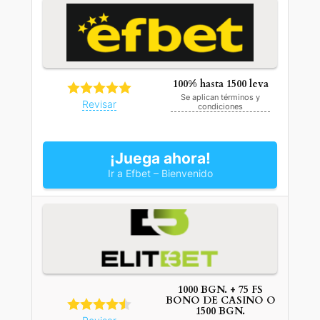
100% hasta 1500 leva
Se aplican términos y
Revisar
condiciones
¡Juega ahora!
Ir a Efbet – Bienvenido
1000 BGN. + 75 FS
BONO DE CASINO O
1500 BGN.