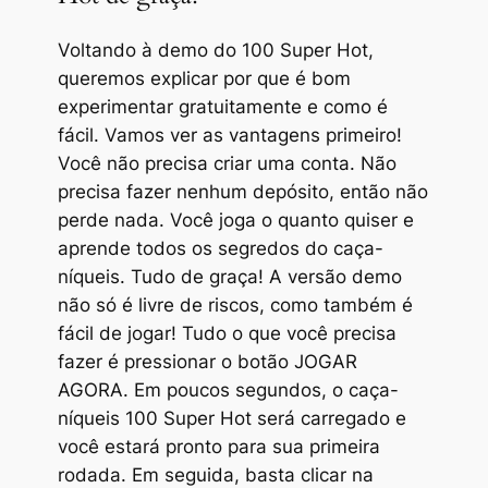
Voltando à demo do 100 Super Hot,
queremos explicar por que é bom
experimentar gratuitamente e como é
fácil. Vamos ver as vantagens primeiro!
Você não precisa criar uma conta. Não
precisa fazer nenhum depósito, então não
perde nada. Você joga o quanto quiser e
aprende todos os segredos do caça-
níqueis. Tudo de graça! A versão demo
não só é livre de riscos, como também é
fácil de jogar! Tudo o que você precisa
fazer é pressionar o botão JOGAR
AGORA. Em poucos segundos, o caça-
níqueis 100 Super Hot será carregado e
você estará pronto para sua primeira
rodada. Em seguida, basta clicar na