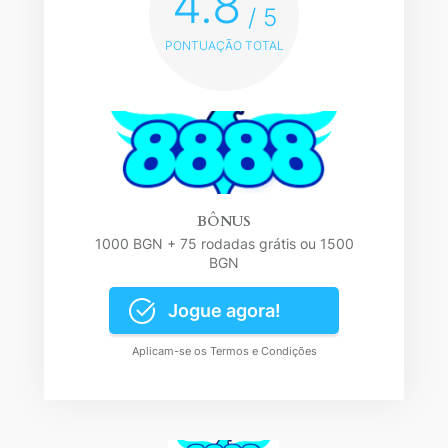
4.8
/ 5
PONTUAÇÃO TOTAL
BÔNUS
1000 BGN + 75 rodadas grátis ou 1500
BGN
Jogue agora!
Aplicam-se os Termos e Condições