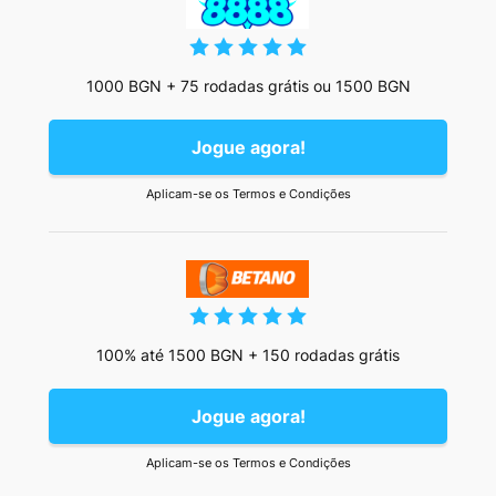
1000 BGN + 75 rodadas grátis ou 1500 BGN
Jogue agora!
Aplicam-se os Termos e Condições
100% até 1500 BGN + 150 rodadas grátis
Jogue agora!
Aplicam-se os Termos e Condições