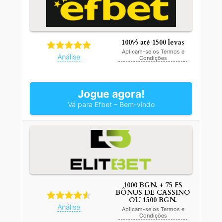
100% até 1500 levas
Aplicam-se os Termos e
Análise
Condições
Jogue agora!
Vá para Efbet – Bem-vindo
1000 BGN. + 75 FS
BÔNUS DE CASSINO
OU 1500 BGN.
Análise
Aplicam-se os Termos e
Condições