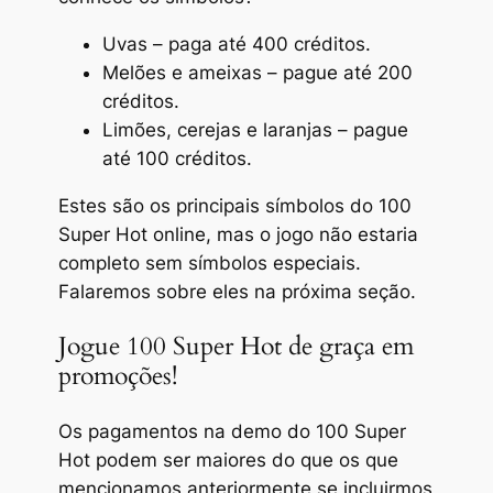
Uvas – paga até 400 créditos.
Melões e ameixas – pague até 200
créditos.
Limões, cerejas e laranjas – pague
até 100 créditos.
Estes são os principais símbolos do 100
Super Hot online, mas o jogo não estaria
completo sem símbolos especiais.
Falaremos sobre eles na próxima seção.
Jogue 100 Super Hot de graça em
promoções!
Os pagamentos na demo do 100 Super
Hot podem ser maiores do que os que
mencionamos anteriormente se incluirmos