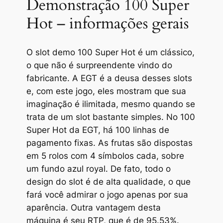
Demonstração 100 Super
Hot – informações gerais
O slot demo 100 Super Hot é um clássico,
o que não é surpreendente vindo do
fabricante. A EGT é a deusa desses slots
e, com este jogo, eles mostram que sua
imaginação é ilimitada, mesmo quando se
trata de um slot bastante simples. No 100
Super Hot da EGT, há 100 linhas de
pagamento fixas. As frutas são dispostas
em 5 rolos com 4 símbolos cada, sobre
um fundo azul royal. De fato, todo o
design do slot é de alta qualidade, o que
fará você admirar o jogo apenas por sua
aparência. Outra vantagem desta
máquina é seu RTP, que é de 95.53%.