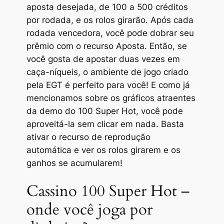
aposta desejada, de 100 a 500 créditos
por rodada, e os rolos girarão. Após cada
rodada vencedora, você pode dobrar seu
prêmio com o recurso Aposta. Então, se
você gosta de apostar duas vezes em
caça-níqueis, o ambiente de jogo criado
pela EGT é perfeito para você! E como já
mencionamos sobre os gráficos atraentes
da demo do 100 Super Hot, você pode
aproveitá-la sem clicar em nada. Basta
ativar o recurso de reprodução
automática e ver os rolos girarem e os
ganhos se acumularem!
Cassino 100 Super Hot –
onde você joga por