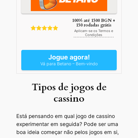
100% até 1500 BGN +
150 rodadas grátis
Aplicam-se os Termos e
Condições
Jogue agora!
Vá para Betano – Bem-vindo
Tipos de jogos de
cassino
Está pensando em qual jogo de cassino
experimentar em seguida? Pode ser uma
boa ideia começar não pelos jogos em si,