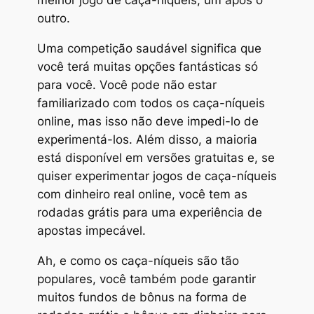
melhor jogo de caça-níqueis, um após o
outro.
Uma competição saudável significa que
você terá muitas opções fantásticas só
para você. Você pode não estar
familiarizado com todos os caça-níqueis
online, mas isso não deve impedi-lo de
experimentá-los. Além disso, a maioria
está disponível em versões gratuitas e, se
quiser experimentar jogos de caça-níqueis
com dinheiro real online, você tem as
rodadas grátis para uma experiência de
apostas impecável.
Ah, e como os caça-níqueis são tão
populares, você também pode garantir
muitos fundos de bônus na forma de