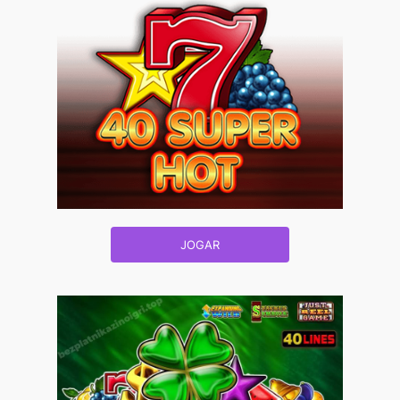
JOGAR