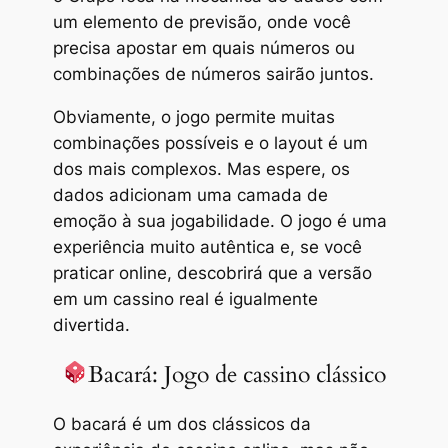
um elemento de previsão, onde você
precisa apostar em quais números ou
combinações de números sairão juntos.
Obviamente, o jogo permite muitas
combinações possíveis e o layout é um
dos mais complexos. Mas espere, os
dados adicionam uma camada de
emoção à sua jogabilidade. O jogo é uma
experiência muito autêntica e, se você
praticar online, descobrirá que a versão
em um cassino real é igualmente
divertida.
Bacará: Jogo de cassino clássico
O bacará é um dos clássicos da