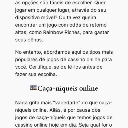
as opções são fáceis de escolher. Quer
jogar em qualquer lugar, através do seu
dispositivo móvel? Ou talvez queira
encontrar um jogo com odds de retorno
altas, como Rainbow Riches, para gastar
seus bônus.
No entanto, abordamos aqui os tipos mais
populares de jogos de cassino online para
você. Certifique-se de lê-los antes de
fazer sua escolha.
Caça-níqueis online
Nada grita mais "variedade" do que caça-
níqueis online. Aliás, é por causa dos
jogos de caça-níqueis que temos jogos de
cassino online hoje em dia. Seja qual for o