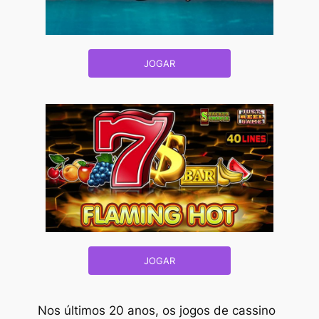
JOGAR
JOGAR
Nos últimos 20 anos, os jogos de cassino