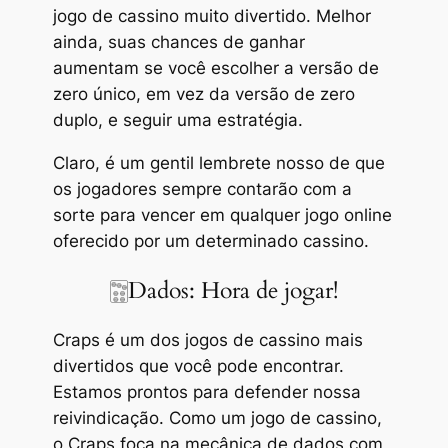
jogo de cassino muito divertido. Melhor
ainda, suas chances de ganhar
aumentam se você escolher a versão de
zero único, em vez da versão de zero
duplo, e seguir uma estratégia.
Claro, é um gentil lembrete nosso de que
os jogadores sempre contarão com a
sorte para vencer em qualquer jogo online
oferecido por um determinado cassino.
🀟Dados: Hora de jogar!
Craps é um dos jogos de cassino mais
divertidos que você pode encontrar.
Estamos prontos para defender nossa
reivindicação. Como um jogo de cassino,
o Craps foca na mecânica de dados com