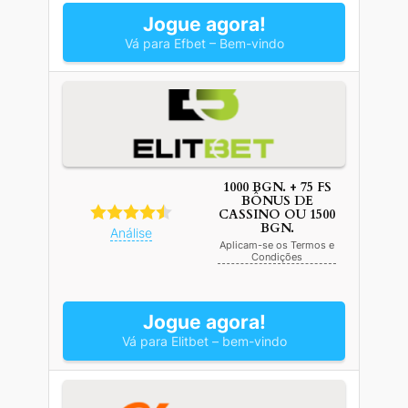
Jogue agora!
Vá para Efbet – Bem-vindo
1000 BGN. + 75 FS
BÔNUS DE
CASSINO OU 1500
BGN.
Análise
Aplicam-se os Termos e
Condições
Jogue agora!
Vá para Elitbet – bem-vindo