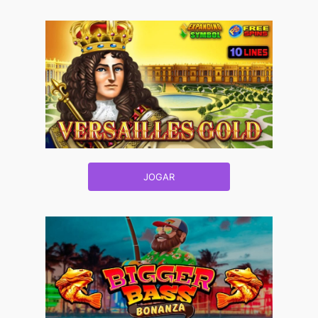
JOGAR