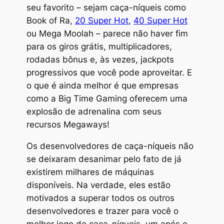
seu favorito – sejam caça-níqueis como
Book of Ra,
20 Super Hot
,
40 Super Hot
ou Mega Moolah – parece não haver fim
para os giros grátis, multiplicadores,
rodadas bônus e, às vezes, jackpots
progressivos que você pode aproveitar. E
o que é ainda melhor é que empresas
como a Big Time Gaming oferecem uma
explosão de adrenalina com seus
recursos Megaways!
Os desenvolvedores de caça-níqueis não
se deixaram desanimar pelo fato de já
existirem milhares de máquinas
disponíveis. Na verdade, eles estão
motivados a superar todos os outros
desenvolvedores e trazer para você o