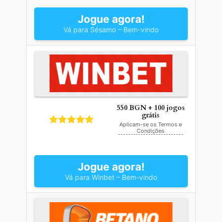
Jogue agora!
Vá para Sésamo – Bem-vindo
550 BGN + 100 jogos
grátis
Aplicam-se os Termos e
Condições
Jogue agora!
Vá para Winbet – Bem-vindo