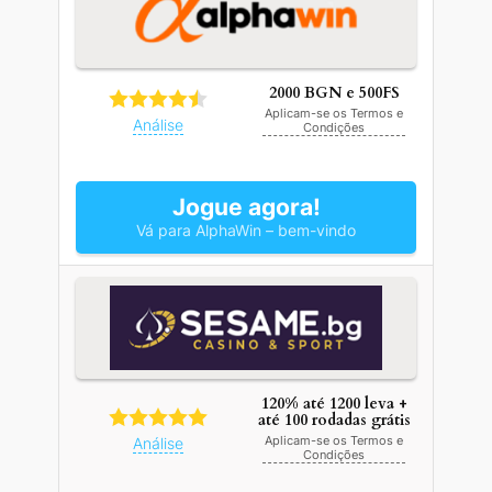
2000 BGN e 500FS
Aplicam-se os Termos e
Análise
Condições
Jogue agora!
Vá para AlphaWin – bem-vindo
120% até 1200 leva +
até 100 rodadas grátis
Aplicam-se os Termos e
Análise
Condições