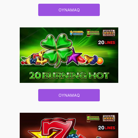
OYNAMAQ
OYNAMAQ