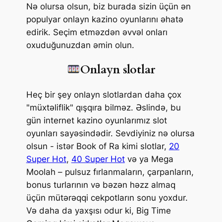
Nə olursa olsun, biz burada sizin üçün ən
populyar onlayn kazino oyunlarını əhatə
edirik. Seçim etməzdən əvvəl onları
oxuduğunuzdan əmin olun.
Onlayn slotlar
Heç bir şey onlayn slotlardan daha çox
"müxtəliflik" qışqıra bilməz. Əslində, bu
gün internet kazino oyunlarımız slot
oyunları sayəsindədir. Sevdiyiniz nə olursa
olsun - istər Book of Ra kimi slotlar,
20
Super Hot
,
40 Super Hot
və ya Mega
Moolah – pulsuz fırlanmaların, çarpanların,
bonus turlarının və bəzən həzz almaq
üçün mütərəqqi cekpotların sonu yoxdur.
Və daha da yaxşısı odur ki, Big Time