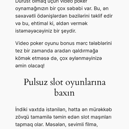
Dürüst olmaq üçün video poker
oynamağınızın bir çox səbəbi var. Bu, ən
səxavətli ödənişlərdən bəzilərini təklif edir
və bu, ehtimal ki, əldən vermək
istəməyəcəyiniz bir şeydir.
Video poker oyunu bonus mərc tələblərini
tez bir zamanda aradan qaldırmağa
kömək etməsə də, çox əylənməyinizə
əmin olacaq!
Pulsuz slot oyunlarına
baxın
İndiki vaxtda istənilən, hətta ən mürəkkəb
zövqü tamamilə təmin edən slot maşınları
tapmaq olar. Məsələn, sevimli filmə,