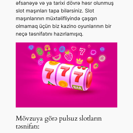
əfsanəyə və ya tarixi dövrə həsr olunmuş
slot maşınları tapa bilərsiniz. Slot
maşınlarının müxtəlifliyində çaşqın
olmamaq üçün biz kazino oyunlarının bir
neçə təsnifatını hazırlamışıq.
Mövzuya görə pulsuz slotların
təsnifatı: