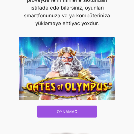
istifadə edə bilərsiniz, oyunları
smartfonunuza və ya kompüterinizə
yükləməyə ehtiyac yoxdur.
OYNAMAQ