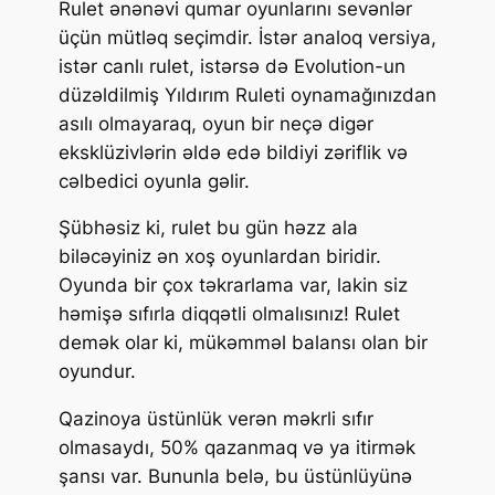
Rulet ənənəvi qumar oyunlarını sevənlər
üçün mütləq seçimdir. İstər analoq versiya,
istər canlı rulet, istərsə də Evolution-un
düzəldilmiş Yıldırım Ruleti oynamağınızdan
asılı olmayaraq, oyun bir neçə digər
eksklüzivlərin əldə edə bildiyi zəriflik və
cəlbedici oyunla gəlir.
Şübhəsiz ki, rulet bu gün həzz ala
biləcəyiniz ən xoş oyunlardan biridir.
Oyunda bir çox təkrarlama var, lakin siz
həmişə sıfırla diqqətli olmalısınız! Rulet
demək olar ki, mükəmməl balansı olan bir
oyundur.
Qazinoya üstünlük verən məkrli sıfır
olmasaydı, 50% qazanmaq və ya itirmək
şansı var. Bununla belə, bu üstünlüyünə