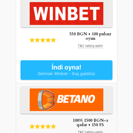
550 BGN + 100 pulsuz
oyun
T&C tətbiq edilir
İndi oyna!
Getmək Winbet - Xoş gəldiniz
100% 1500 BGN-ə
qədər + 150 FS
T&C tətbiq edilir