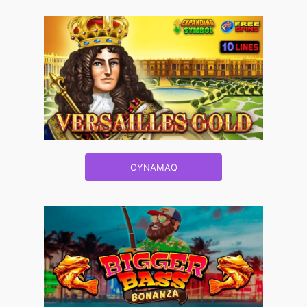
OYNAMAQ