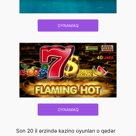
OYNAMAQ
OYNAMAQ
Son 20 il ərzində kazino oyunları o qədər