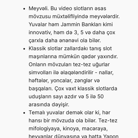
Meyvəli. Bu video slotların əsas
mövzusu müxtəlifliyində meyvələrdir.
Yuvalar həm Jammin Bankları kimi
innovativ, həm də 3, 5 və daha çox
çarxla daha ənənəvi ola bilər.
Klassik slotlar zallardakı tanış slot
maşınlarına mümkün qədər yaxındır.
Onların mövzuları tez-tez uğurlar
simvolları ilə əlaqələndirilir - nallar,
həftələr, yoncalar, zənglər və
başqaları. Çox vaxt klassik slotlarda
uduşların sayı azdır və 5 ilə 50
arasında dəyişir.
Temalı yuvalar demək olar ki, hər
hansı bir mövzuda ola bilər. Tez-tez
mifologiyaya, kinoya, macəraya,
heyvanlar dünyasına və hətta Yapon