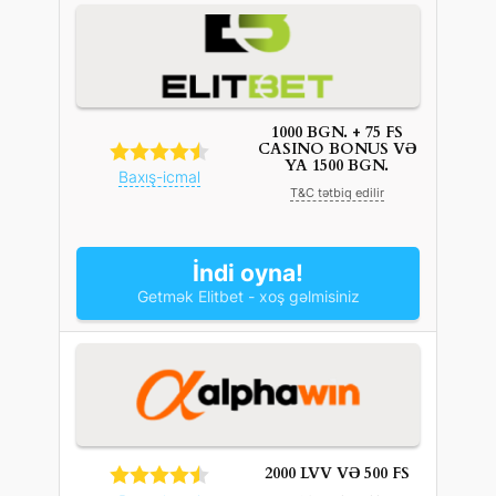
1000 BGN. + 75 FS
CASINO BONUS VƏ
YA 1500 BGN.
Baxış-icmal
T&C tətbiq edilir
İndi oyna!
Getmək Elitbet - xoş gəlmisiniz
2000 LVV VƏ 500 FS