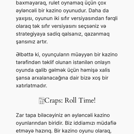
baxmayaraq, rulet oynamaq üçün çox
əyləncəli bir kazino oyunudur. Daha da
yaxşısı, oyunun iki sıfır versiyasından fərqli
olaraq tək sıfır versiyasını seçsəniz və
strategiyaya sadiq qalsanız, qazanmaq
şansınız artır.
Əlbəttə ki, oyunçuların müəyyən bir kazino
tərəfindən təklif olunan istənilən onlayn
oyunda qalib gəlmək üçün həmişə xalis
şansa arxalanacağına dair bizə xoş bir
xatırlatmadır.
🀟Craps: Roll Time!
Zar tapa biləcəyiniz ən əyləncəli kazino
oyunlarından biridir. Biz iddiamızı müdafiə
etməyə hazırıq. Bir kazino oyunu olaraq,