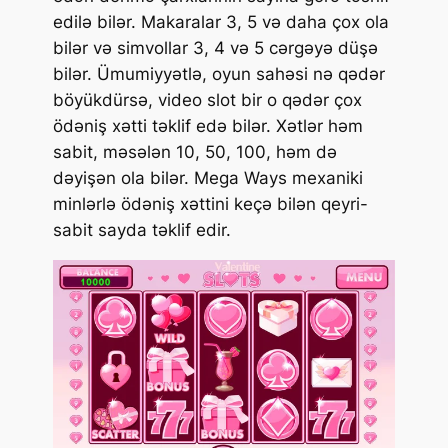
edilə bilər. Makaralar 3, 5 və daha çox ola
bilər və simvollar 3, 4 və 5 cərgəyə düşə
bilər. Ümumiyyətlə, oyun sahəsi nə qədər
böyükdürsə, video slot bir o qədər çox
ödəniş xətti təklif edə bilər. Xətlər həm
sabit, məsələn 10, 50, 100, həm də
dəyişən ola bilər. Mega Ways mexaniki
minlərlə ödəniş xəttini keçə bilən qeyri-
sabit sayda təklif edir.