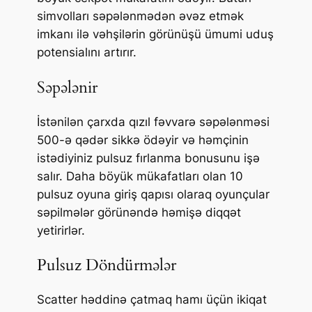
simvolları səpələnmədən əvəz etmək
imkanı ilə vəhşilərin görünüşü ümumi uduş
potensialını artırır.
Səpələnir
İstənilən çarxda qızıl fəvvarə səpələnməsi
500-ə qədər sikkə ödəyir və həmçinin
istədiyiniz pulsuz fırlanma bonusunu işə
salır. Daha böyük mükafatları olan 10
pulsuz oyuna giriş qapısı olaraq oyunçular
səpilmələr görünəndə həmişə diqqət
yetirirlər.
Pulsuz Döndürmələr
Scatter həddinə çatmaq hamı üçün ikiqat