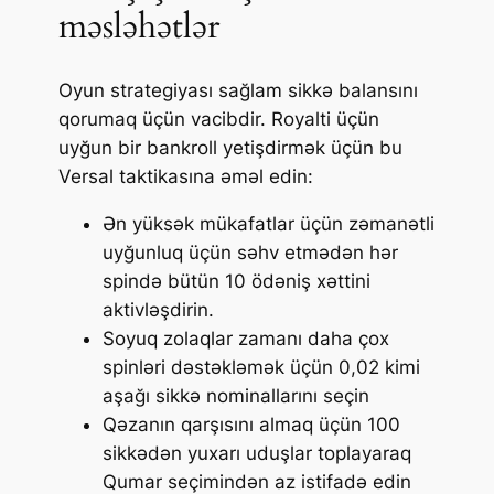
məsləhətlər
Oyun strategiyası sağlam sikkə balansını
qorumaq üçün vacibdir. Royalti üçün
uyğun bir bankroll yetişdirmək üçün bu
Versal taktikasına əməl edin:
Ən yüksək mükafatlar üçün zəmanətli
uyğunluq üçün səhv etmədən hər
spində bütün 10 ödəniş xəttini
aktivləşdirin.
Soyuq zolaqlar zamanı daha çox
spinləri dəstəkləmək üçün 0,02 kimi
aşağı sikkə nominallarını seçin
Qəzanın qarşısını almaq üçün 100
sikkədən yuxarı uduşlar toplayaraq
Qumar seçimindən az istifadə edin