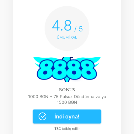
4.8
/ 5
ÜMUMİ XAL
BONUS
1000 BGN + 75 Pulsuz Döndürmə və ya
1500 BGN
İndi oyna!
T&C tətbiq edilir