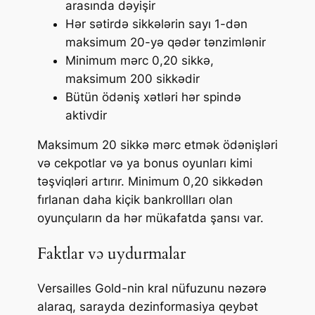
arasında dəyişir
Hər sətirdə sikkələrin sayı 1-dən
maksimum 20-yə qədər tənzimlənir
Minimum mərc 0,20 sikkə,
maksimum 200 sikkədir
Bütün ödəniş xətləri hər spində
aktivdir
Maksimum 20 sikkə mərc etmək ödənişləri
və cekpotlar və ya bonus oyunları kimi
təşviqləri artırır. Minimum 0,20 sikkədən
fırlanan daha kiçik bankrollları olan
oyunçuların da hər mükafatda şansı var.
Faktlar və uydurmalar
Versailles Gold-nin kral nüfuzunu nəzərə
alaraq, sarayda dezinformasiya qeybət