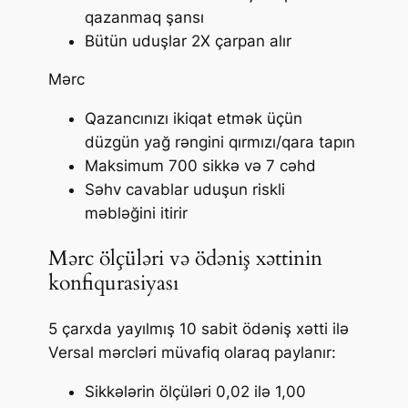
qazanmaq şansı
Bütün uduşlar 2X çarpan alır
Mərc
Qazancınızı ikiqat etmək üçün
düzgün yağ rəngini qırmızı/qara tapın
Maksimum 700 sikkə və 7 cəhd
Səhv cavablar uduşun riskli
məbləğini itirir
Mərc ölçüləri və ödəniş xəttinin
konfiqurasiyası
5 çarxda yayılmış 10 sabit ödəniş xətti ilə
Versal mərcləri müvafiq olaraq paylanır:
Sikkələrin ölçüləri 0,02 ilə 1,00