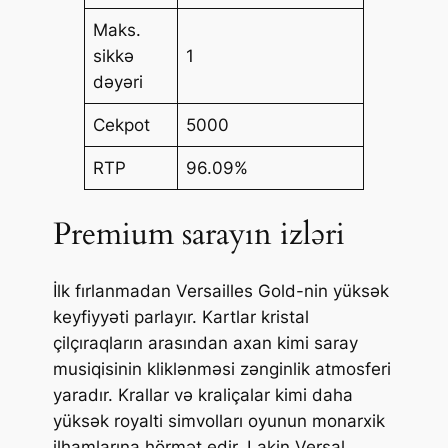
Maks.
sikkə
1
dəyəri
Cekpot
5000
RTP
96.09%
Premium sarayın izləri
İlk fırlanmadan Versailles Gold-nin yüksək
keyfiyyəti parlayır. Kartlar kristal
çilçıraqların arasından axan kimi saray
musiqisinin kliklənməsi zənginlik atmosferi
yaradır. Krallar və kraliçalar kimi daha
yüksək royalti simvolları oyunun monarxik
ilhamlarına hörmət edir. Lakin Versal