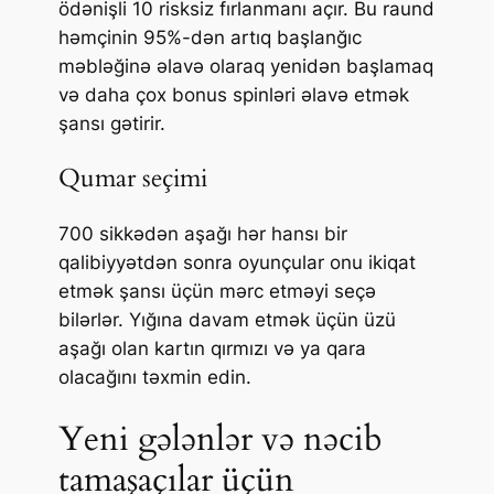
ödənişli 10 risksiz fırlanmanı açır. Bu raund
həmçinin 95%-dən artıq başlanğıc
məbləğinə əlavə olaraq yenidən başlamaq
və daha çox bonus spinləri əlavə etmək
şansı gətirir.
Qumar seçimi
700 sikkədən aşağı hər hansı bir
qalibiyyətdən sonra oyunçular onu ikiqat
etmək şansı üçün mərc etməyi seçə
bilərlər. Yığına davam etmək üçün üzü
aşağı olan kartın qırmızı və ya qara
olacağını təxmin edin.
Yeni gələnlər və nəcib
tamaşaçılar üçün