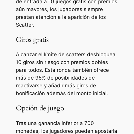
de entrada a 10 juegos gratis con premios
aún mayores, los jugadores siempre
prestan atención a la aparición de los
Scatter.
Giros gratis
Alcanzar el límite de scatters desbloquea
10 giros sin riesgo con premios dobles
para todos. Esta ronda también ofrece
más de 95% de posibilidades de
reactivarse y añadir más giros de
bonificación además del monto inicial.
Opción de juego
Tras una ganancia inferior a 700
monedas, los jugadores pueden apostarla