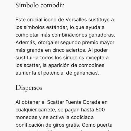
Símbolo comodín
Este crucial icono de Versalles sustituye a
los símbolos estándar, lo que ayuda a
completar más combinaciones ganadoras.
Además, otorga el segundo premio mayor
más grande en cinco aciertos. Al poder
sustituir a todos los símbolos excepto a
los scatter, la aparición de comodines
aumenta el potencial de ganancias.
Dispersos
Al obtener el Scatter Fuente Dorada en
cualquier carrete, se pagan hasta 500
monedas y se activa la codiciada
bonificación de giros gratis. Como puerta