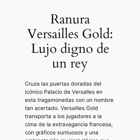
Ranura
Versailles Gold:
Lujo digno de
un rey
Cruza las puertas doradas del
icónico Palacio de Versalles en
esta tragamonedas con un nombre
tan acertado. Versailles Gold
transporta a los jugadores a la
cima de la extravagancia francesa,
con gráficos suntuosos y una