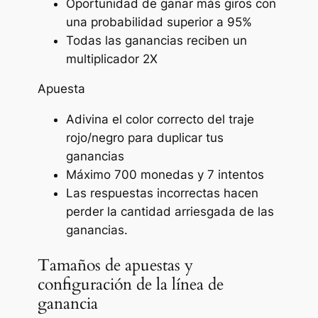
Oportunidad de ganar más giros con
una probabilidad superior a 95%
Todas las ganancias reciben un
multiplicador 2X
Apuesta
Adivina el color correcto del traje
rojo/negro para duplicar tus
ganancias
Máximo 700 monedas y 7 intentos
Las respuestas incorrectas hacen
perder la cantidad arriesgada de las
ganancias.
Tamaños de apuestas y
configuración de la línea de
ganancia