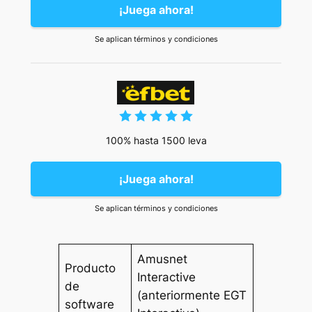
¡Juega ahora!
Se aplican términos y condiciones
100% hasta 1500 leva
¡Juega ahora!
Se aplican términos y condiciones
Amusnet
Producto
Interactive
de
(anteriormente EGT
software