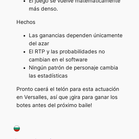
El juego se vuelve matemáticamente
más denso.
Hechos
Las ganancias dependen únicamente
del azar
El RTP y las probabilidades no
cambian en el software
Ningún patrón de personaje cambia
las estadísticas
Pronto caerá el telón para esta actuación
en Versalles, así que ¡gira para ganar los
botes antes del próximo baile!