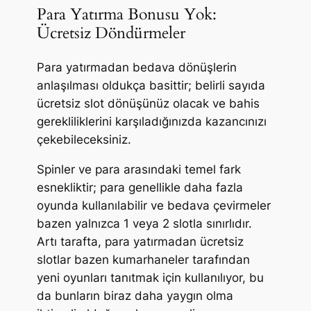
Para Yatırma Bonusu Yok:
Ücretsiz Döndürmeler
Para yatırmadan bedava dönüşlerin
anlaşılması oldukça basittir; belirli sayıda
ücretsiz slot dönüşünüz olacak ve bahis
gerekliliklerini karşıladığınızda kazancınızı
çekebileceksiniz.
Spinler ve para arasındaki temel fark
esnekliktir; para genellikle daha fazla
oyunda kullanılabilir ve bedava çevirmeler
bazen yalnızca 1 veya 2 slotla sınırlıdır.
Artı tarafta, para yatırmadan ücretsiz
slotlar bazen kumarhaneler tarafından
yeni oyunları tanıtmak için kullanılıyor, bu
da bunların biraz daha yaygın olma