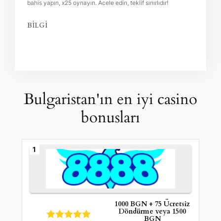
bahis yapın, x25 oynayın. Acele edin, teklif sınırlıdır!
BİLGİ
Bulgaristan'ın en iyi casino
bonusları
1
1000 BGN + 75 Ücretsiz
Döndürme veya 1500
BGN