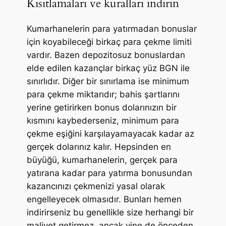
Kısıtlamaları ve kuralları indirin
Kumarhanelerin para yatırmadan bonuslar
için koyabileceği birkaç para çekme limiti
vardır. Bazen depozitosuz bonuslardan
elde edilen kazançlar birkaç yüz BGN ile
sınırlıdır. Diğer bir sınırlama ise minimum
para çekme miktarıdır; bahis şartlarını
yerine getirirken bonus dolarınızın bir
kısmını kaybederseniz, minimum para
çekme eşiğini karşılayamayacak kadar az
gerçek dolarınız kalır. Hepsinden en
büyüğü, kumarhanelerin, gerçek para
yatırana kadar para yatırma bonusundan
kazancınızı çekmenizi yasal olarak
engelleyecek olmasıdır. Bunları hemen
indirirseniz bu genellikle size herhangi bir
maliyet getirmez, ancak yine de önceden