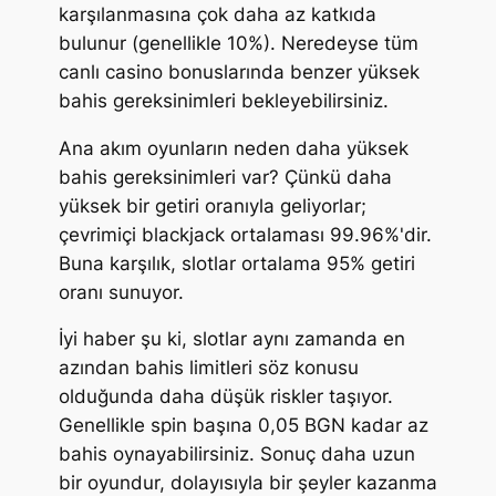
karşılanmasına çok daha az katkıda
bulunur (genellikle 10%). Neredeyse tüm
canlı casino bonuslarında benzer yüksek
bahis gereksinimleri bekleyebilirsiniz.
Ana akım oyunların neden daha yüksek
bahis gereksinimleri var? Çünkü daha
yüksek bir getiri oranıyla geliyorlar;
çevrimiçi blackjack ortalaması 99.96%'dir.
Buna karşılık, slotlar ortalama 95% getiri
oranı sunuyor.
İyi haber şu ki, slotlar aynı zamanda en
azından bahis limitleri söz konusu
olduğunda daha düşük riskler taşıyor.
Genellikle spin başına 0,05 BGN kadar az
bahis oynayabilirsiniz. Sonuç daha uzun
bir oyundur, dolayısıyla bir şeyler kazanma