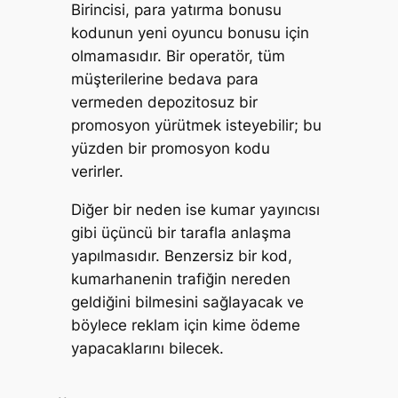
Birincisi, para yatırma bonusu
kodunun yeni oyuncu bonusu için
olmamasıdır. Bir operatör, tüm
müşterilerine bedava para
vermeden depozitosuz bir
promosyon yürütmek isteyebilir; bu
yüzden bir promosyon kodu
verirler.
Diğer bir neden ise kumar yayıncısı
gibi üçüncü bir tarafla anlaşma
yapılmasıdır. Benzersiz bir kod,
kumarhanenin trafiğin nereden
geldiğini bilmesini sağlayacak ve
böylece reklam için kime ödeme
yapacaklarını bilecek.