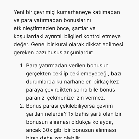
Yeni bir çevrimiçi kumarhaneye katılmadan
ve para yatırmadan bonuslarını
etkinleştirmeden önce, şartlar ve
koşullardaki ayrıntılı bilgileri kontrol etmeye
değer. Genel bir kural olarak dikkat edilmesi
gereken bazı hususlar şunlardır:
Para yatırmadan verilen bonusun
gerçekten çekilip çekilemeyeceği, bazı
durumlarda kumarhaneler, birkaç kez
paraya çevirdikten sonra bile bonus
paranızı çekmenize izin vermez.
Bonus parası çekilebiliyorsa çevrim
şartları nelerdir? 1x bahis şartı olan bir
bonusun alınması oldukça kolaydır,
ancak 30x gibi bir bonusun alınması
biraz daha zor olabilir.