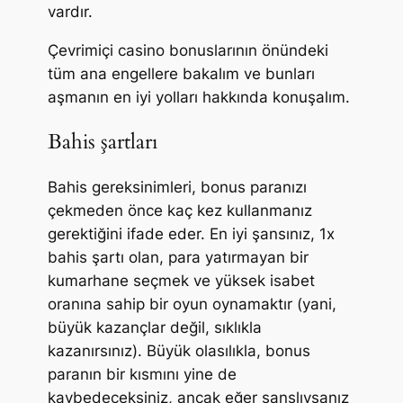
vardır.
Çevrimiçi casino bonuslarının önündeki
tüm ana engellere bakalım ve bunları
aşmanın en iyi yolları hakkında konuşalım.
Bahis şartları
Bahis gereksinimleri, bonus paranızı
çekmeden önce kaç kez kullanmanız
gerektiğini ifade eder. En iyi şansınız, 1x
bahis şartı olan, para yatırmayan bir
kumarhane seçmek ve yüksek isabet
oranına sahip bir oyun oynamaktır (yani,
büyük kazançlar değil, sıklıkla
kazanırsınız). Büyük olasılıkla, bonus
paranın bir kısmını yine de
kaybedeceksiniz, ancak eğer şanslıysanız