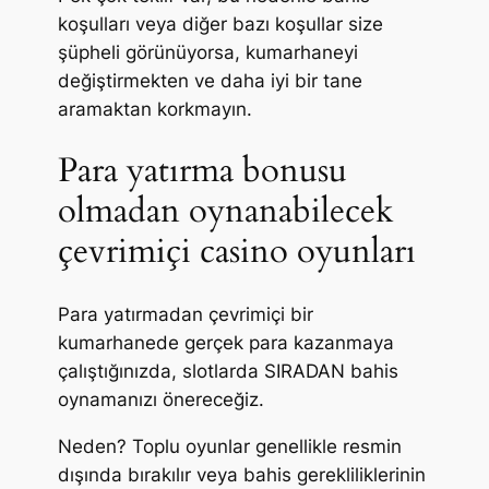
koşulları veya diğer bazı koşullar size
şüpheli görünüyorsa, kumarhaneyi
değiştirmekten ve daha iyi bir tane
aramaktan korkmayın.
Para yatırma bonusu
olmadan oynanabilecek
çevrimiçi casino oyunları
Para yatırmadan çevrimiçi bir
kumarhanede gerçek para kazanmaya
çalıştığınızda, slotlarda SIRADAN bahis
oynamanızı önereceğiz.
Neden? Toplu oyunlar genellikle resmin
dışında bırakılır veya bahis gerekliliklerinin