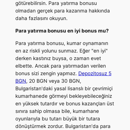
götürebilirsin. Para yatırma bonusu
olmadan gerçek para kazanma hakkında
daha fazlasını okuyun.
Para yatırma bonusu en iyi bonus mu?
Para yatırma bonusu, kumar oynamanın
en az riskli yolunu sunmaz. Eğer "en iyi"
derken kastınız buysa, o zaman evet
elbette. Ancak para yatırmadan verilen
bonus sizi zengin yapmaz.
Depozitosuz 5
BGN
, 20 BGN veya 30 BGN,
Bulgaristan'daki yasal lisanslı bir çevrimiçi
kumarhanede görmeyi bekleyebileceğiniz
en yüksek tutardır ve bonus kazançları üst
sınıra sahip olmasa bile, kumarhane
oyunlarıyla bu tutarı büyük bir tutara
dönüştürmek zordur. Bulgaristan'da para