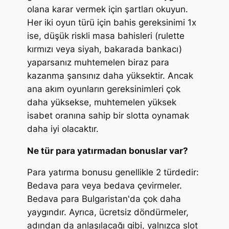
olana karar vermek için şartları okuyun.
Her iki oyun türü için bahis gereksinimi 1x
ise, düşük riskli masa bahisleri (rulette
kırmızı veya siyah, bakarada bankacı)
yaparsanız muhtemelen biraz para
kazanma şansınız daha yüksektir. Ancak
ana akım oyunların gereksinimleri çok
daha yüksekse, muhtemelen yüksek
isabet oranına sahip bir slotta oynamak
daha iyi olacaktır.
Ne tür para yatırmadan bonuslar var?
Para yatırma bonusu genellikle 2 türdedir:
Bedava para veya bedava çevirmeler.
Bedava para Bulgaristan'da çok daha
yaygındır. Ayrıca, ücretsiz döndürmeler,
adından da anlaşılacağı gibi, yalnızca slot