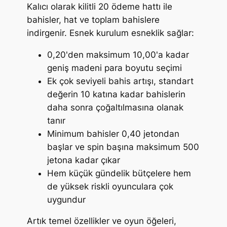
Kalıcı olarak kilitli 20 ödeme hattı ile
bahisler, hat ve toplam bahislere
indirgenir. Esnek kurulum esneklik sağlar:
0,20'den maksimum 10,00'a kadar
geniş madeni para boyutu seçimi
Ek çok seviyeli bahis artışı, standart
değerin 10 katına kadar bahislerin
daha sonra çoğaltılmasına olanak
tanır
Minimum bahisler 0,40 jetondan
başlar ve spin başına maksimum 500
jetona kadar çıkar
Hem küçük gündelik bütçelere hem
de yüksek riskli oyunculara çok
uygundur
Artık temel özellikler ve oyun öğeleri,