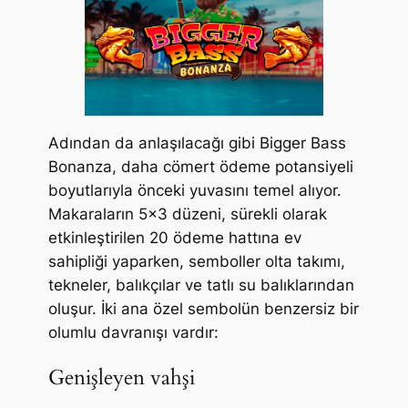
Adından da anlaşılacağı gibi Bigger Bass
Bonanza, daha cömert ödeme potansiyeli
boyutlarıyla önceki yuvasını temel alıyor.
Makaraların 5x3 düzeni, sürekli olarak
etkinleştirilen 20 ödeme hattına ev
sahipliği yaparken, semboller olta takımı,
tekneler, balıkçılar ve tatlı su balıklarından
oluşur. İki ana özel sembolün benzersiz bir
olumlu davranışı vardır:
Genişleyen vahşi