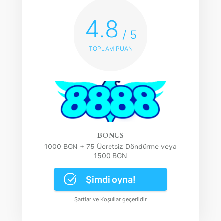
4.8
/ 5
TOPLAM PUAN
BONUS
1000 BGN + 75 Ücretsiz Döndürme veya
1500 BGN
Şimdi oyna!
Şartlar ve Koşullar geçerlidir