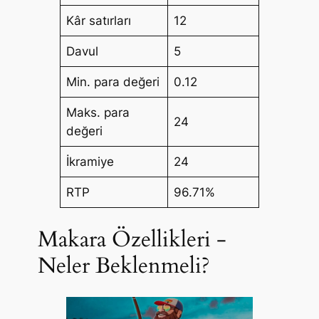
Kâr satırları
12
Davul
5
Min. para değeri
0.12
Maks. para
24
değeri
İkramiye
24
RTP
96.71%
Makara Özellikleri -
Neler Beklenmeli?