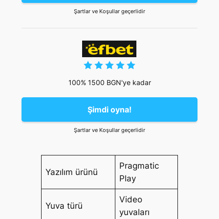
Şartlar ve Koşullar geçerlidir
100% 1500 BGN'ye kadar
Şimdi oyna!
Şartlar ve Koşullar geçerlidir
Pragmatic
Yazılım ürünü
Play
Video
Yuva türü
yuvaları