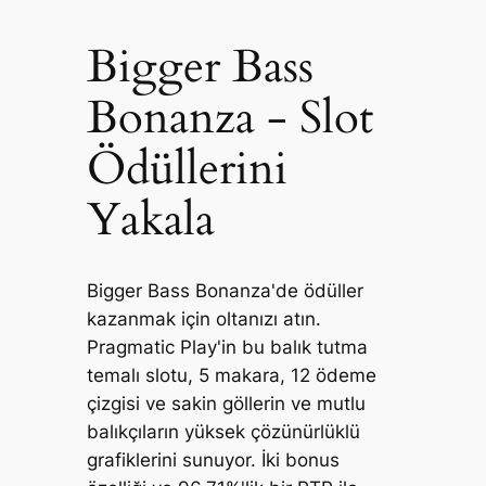
Bigger Bass
Bonanza - Slot
Ödüllerini
Yakala
Bigger Bass Bonanza'de ödüller
kazanmak için oltanızı atın.
Pragmatic Play'in bu balık tutma
temalı slotu, 5 makara, 12 ödeme
çizgisi ve sakin göllerin ve mutlu
balıkçıların yüksek çözünürlüklü
grafiklerini sunuyor. İki bonus