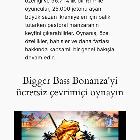
özelliği ve 96.71%'lik bir RTP ile
oyuncular, 25.000 jetonu aşan
büyük sazan ikramiyeleri için balık
tutarken pastoral manzaranın
keyfini çıkarabilirler. Oynanış, özel
özellikler, bahisler ve daha fazlası
hakkında kapsamlı bir genel bakışla
devam edin.
Bigger Bass Bonanza'yi
ücretsiz çevrimiçi oynayın