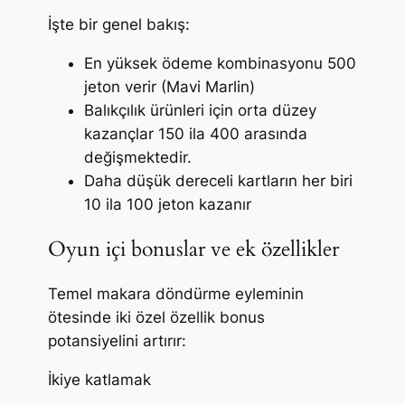
İşte bir genel bakış:
En yüksek ödeme kombinasyonu 500
jeton verir (Mavi Marlin)
Balıkçılık ürünleri için orta düzey
kazançlar 150 ila 400 arasında
değişmektedir.
Daha düşük dereceli kartların her biri
10 ila 100 jeton kazanır
Oyun içi bonuslar ve ek özellikler
Temel makara döndürme eyleminin
ötesinde iki özel özellik bonus
potansiyelini artırır:
İkiye katlamak