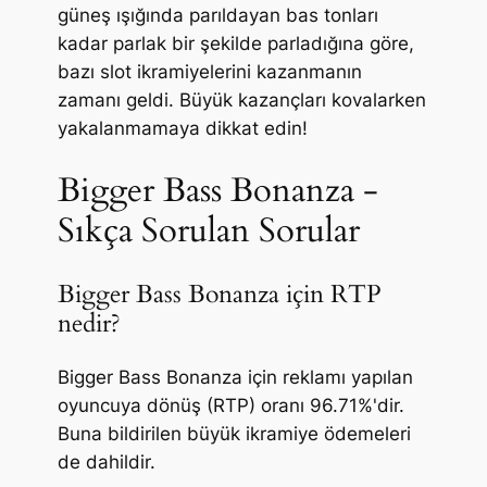
güneş ışığında parıldayan bas tonları
kadar parlak bir şekilde parladığına göre,
bazı slot ikramiyelerini kazanmanın
zamanı geldi. Büyük kazançları kovalarken
yakalanmamaya dikkat edin!
Bigger Bass Bonanza -
Sıkça Sorulan Sorular
Bigger Bass Bonanza için RTP
nedir?
Bigger Bass Bonanza için reklamı yapılan
oyuncuya dönüş (RTP) oranı 96.71%'dir.
Buna bildirilen büyük ikramiye ödemeleri
de dahildir.