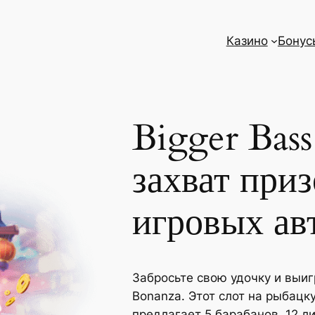
Казино
Бонус
Bigger Bas
захват приз
игровых ав
Забросьте свою удочку и выиг
Bonanza. Этот слот на рыбацку
предлагает 5 барабанов, 12 л