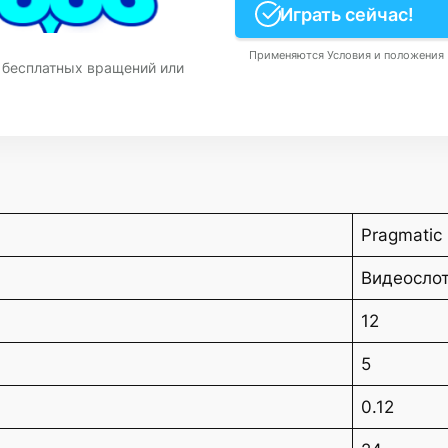
Играть сейчас!
Применяются Условия и положения
5 бесплатных вращений или
Pragmatic 
Видеосло
12
5
0.12