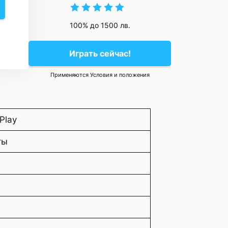
100% до 1500 лв.
Играть сейчас!
Применяются Условия и положения
Play
ты