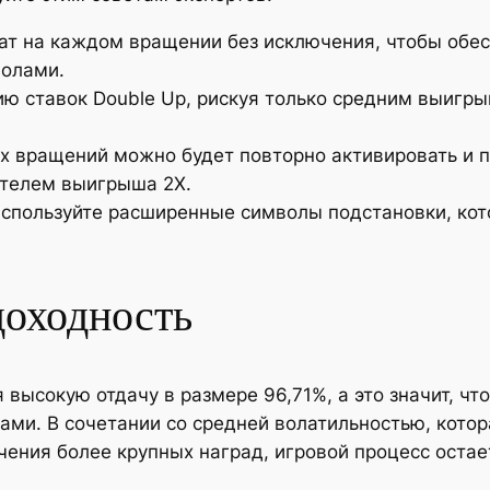
лат на каждом вращении без исключения, чтобы об
олами.
ию ставок Double Up, рискуя только средним выигр
ых вращений можно будет повторно активировать и 
телем выигрыша 2X.
спользуйте расширенные символы подстановки, кот
доходность
 высокую отдачу в размере 96,71%, а это значит, чт
тами. В сочетании со средней волатильностью, кото
чения более крупных наград, игровой процесс оста