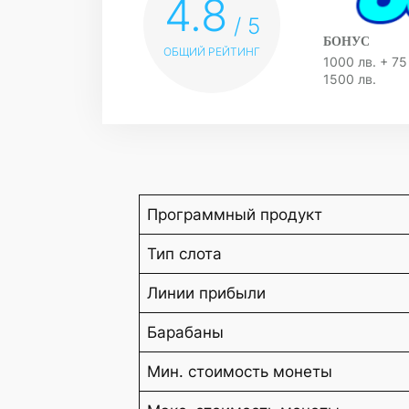
4.8
/ 5
БОНУС
ОБЩИЙ РЕЙТИНГ
1000 лв. + 7
1500 лв.
Программный продукт
Тип слота
Линии прибыли
Барабаны
Мин. стоимость монеты