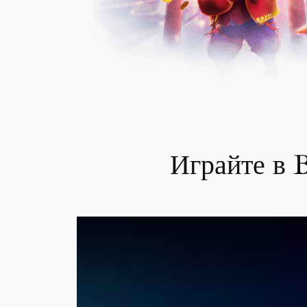
Играйте в 