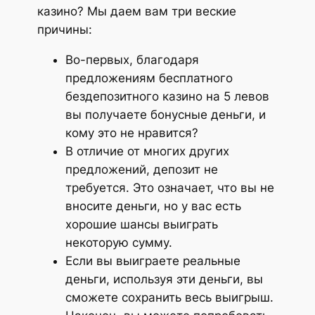
казино? Мы даем вам три веские
причины:
Во-первых, благодаря
предложениям бесплатного
бездепозитного казино на 5 левов
вы получаете бонусные деньги, и
кому это не нравится?
В отличие от многих других
предложений, депозит не
требуется. Это означает, что вы не
вносите деньги, но у вас есть
хорошие шансы выиграть
некоторую сумму.
Если вы выиграете реальные
деньги, используя эти деньги, вы
сможете сохранить весь выигрыш.