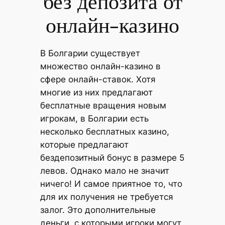
без депозита от
онлайн-казино
В Болгарии существует
множество онлайн-казино в
сфере онлайн-ставок. Хотя
многие из них предлагают
бесплатные вращения новым
игрокам, в Болгарии есть
несколько бесплатных казино,
которые предлагают
бездепозитный бонус в размере 5
левов. Однако мало не значит
ничего! И самое приятное то, что
для их получения не требуется
залог. Это дополнительные
деньги, с которыми игроки могут