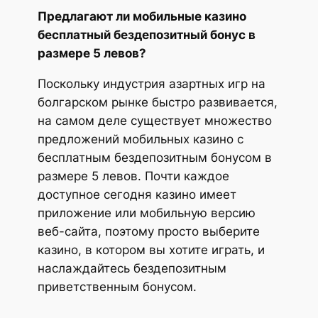
Предлагают ли мобильные казино
бесплатный бездепозитный бонус в
размере 5 левов?
Поскольку индустрия азартных игр на
болгарском рынке быстро развивается,
на самом деле существует множество
предложений мобильных казино с
бесплатным бездепозитным бонусом в
размере 5 левов. Почти каждое
доступное сегодня казино имеет
приложение или мобильную версию
веб-сайта, поэтому просто выберите
казино, в котором вы хотите играть, и
наслаждайтесь бездепозитным
приветственным бонусом.