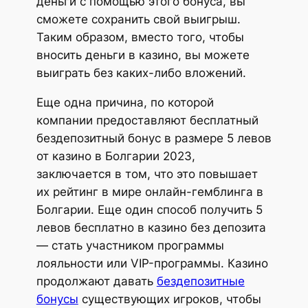
деньги с помощью этого бонуса, вы
сможете сохранить свой выигрыш.
Таким образом, вместо того, чтобы
вносить деньги в казино, вы можете
выиграть без каких-либо вложений.
Еще одна причина, по которой
компании предоставляют бесплатный
бездепозитный бонус в размере 5 левов
от казино в Болгарии 2023,
заключается в том, что это повышает
их рейтинг в мире онлайн-гемблинга в
Болгарии. Еще один способ получить 5
левов бесплатно в казино без депозита
— стать участником программы
лояльности или VIP-программы. Казино
продолжают давать
бездепозитные
бонусы
существующих игроков, чтобы