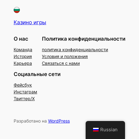
Казино игры
О нас
Политика конфиденциальности
Команда
политика конфиденциальности
История
Условия и положения
Карьера
Связаться с нами
Социальные сети
Фейсбук
Инстаграм
Твиттер/Х
Разработано на
WordPress
Russian