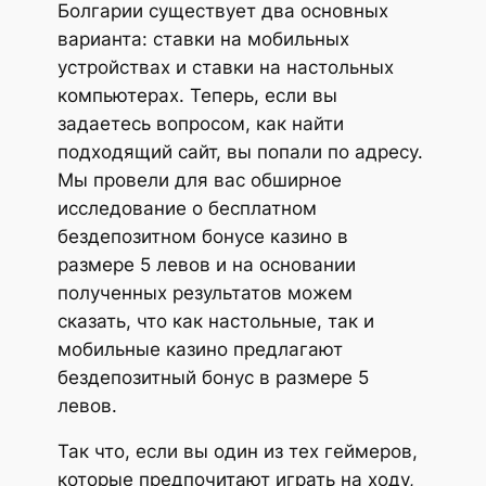
Болгарии существует два основных
варианта: ставки на мобильных
устройствах и ставки на настольных
компьютерах. Теперь, если вы
задаетесь вопросом, как найти
подходящий сайт, вы попали по адресу.
Мы провели для вас обширное
исследование о бесплатном
бездепозитном бонусе казино в
размере 5 левов и на основании
полученных результатов можем
сказать, что как настольные, так и
мобильные казино предлагают
бездепозитный бонус в размере 5
левов.
Так что, если вы один из тех геймеров,
которые предпочитают играть на ходу,