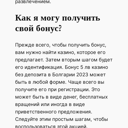
развлечением.
Как я могу получить
свой бонус?
Прежде всего, чтобы получить бонус,
вам нужно найти казино, которое его
предлагает. Затем вторым шагом будет
его идентификация. Бонус 5 лв казино
без депозита в Болгарии 2023 может
быть в любой форме. Чаще всего вы
получите его при регистрации. Это
может быть в виде денег, бесплатных
вращений или иногда в виде
приветственного предложения.
Следуйте этим простым шагам, чтобы
воспользоваться этой акцией.