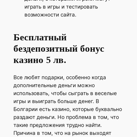
играть в игры и тестировать
возможности сайта.
Бесплатный
бездепозитный бонус
казино 5 лв.
Все любят подарки, особенно когда
дополнительные деньги можно
использовать, чтобы сыграть в веселые
игры и выиграть больше денег. В
Болгарии есть казино, которые буквально
раздают деньги. Но проблема в том, что
такие предложения трудно найти.
Причина в том, что на рынок выходят