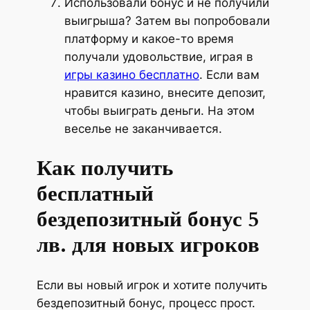
Использовали бонус и не получили
выигрыша? Затем вы попробовали
платформу и какое-то время
получали удовольствие, играя в
игры казино бесплатно
. Если вам
нравится казино, внесите депозит,
чтобы выиграть деньги. На этом
веселье не заканчивается.
Как получить
бесплатный
бездепозитный бонус 5
лв. для новых игроков
Если вы новый игрок и хотите получить
бездепозитный бонус, процесс прост.