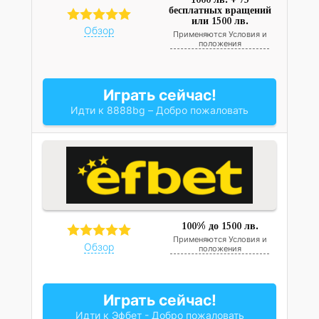
бесплатных вращений
или 1500 лв.
Обзор
Применяются Условия и
положения
Играть сейчас!
Идти к 8888bg – Добро пожаловать
100% до 1500 лв.
Применяются Условия и
Обзор
положения
Играть сейчас!
Идти к Эфбет - Добро пожаловать