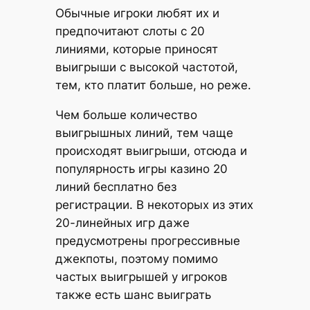
Обычные игроки любят их и
предпочитают слоты с 20
линиями, которые приносят
выигрыши с высокой частотой,
тем, кто платит больше, но реже.
Чем больше количество
выигрышных линий, тем чаще
происходят выигрыши, отсюда и
популярность игры казино 20
линий бесплатно без
регистрации. В некоторых из этих
20-линейных игр даже
предусмотрены прогрессивные
джекпоты, поэтому помимо
частых выигрышей у игроков
также есть шанс выиграть