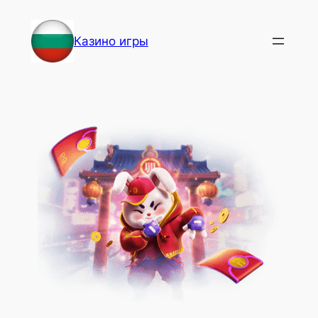
Перейти
к
Казино игры
содержимому