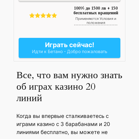
100% до 1500 лв + 150
бесплатных вращений
Применяются Условия и
положения
Играть сейчас!
Идти к Бетано - Добро пожаловать
Все, что вам нужно знать
об играх казино 20
линий
Когда вы впервые сталкиваетесь с
играми казино с 3 барабанами и 20
линиями бесплатно, вы можете не