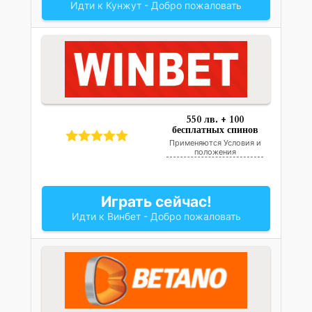
Идти к Кунжут - Добро пожаловать
550 лв. + 100
бесплатных спинов
Применяются Условия и
положения
Играть сейчас!
Идти к Винбет - Добро пожаловать