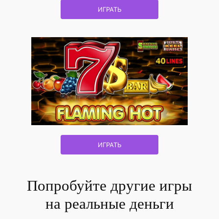
ИГРАТЬ
ИГРАТЬ
Попробуйте другие игры
на реальные деньги