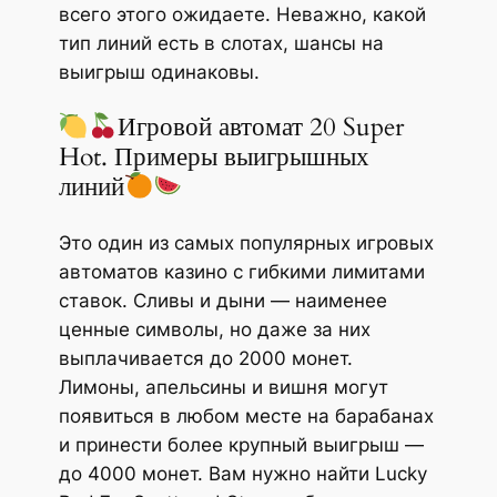
всего этого ожидаете. Неважно, какой
тип линий есть в слотах, шансы на
выигрыш одинаковы.
Игровой автомат 20 Super
Hot. Примеры выигрышных
линий
Это один из самых популярных игровых
автоматов казино с гибкими лимитами
ставок. Сливы и дыни — наименее
ценные символы, но даже за них
выплачивается до 2000 монет.
Лимоны, апельсины и вишня могут
появиться в любом месте на барабанах
и принести более крупный выигрыш —
до 4000 монет. Вам нужно найти Lucky