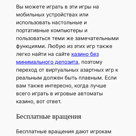
Вы можете играть в эти игры на
мобильных устройствах или
использовать настольные и
портативные компьютеры и
пользоваться теми же замечательными
функциями. Любую из этих игр также
легко найти на сайте
казино без
минимального депозита
, поэтому
переход от виртуальных азартных игр к
реальным должен быть плавным. Если
вам также интересно, когда лучше
всего играть в игровые автоматы
казино, вот ответ.
Бесплатные вращения
Бесплатные вращения дают игрокам