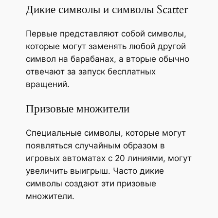
Дикие символы и символы Scatter
Первые представляют собой символы,
которые могут заменять любой другой
символ на барабанах, а вторые обычно
отвечают за запуск бесплатных
вращений.
Призовые множители
Специальные символы, которые могут
появляться случайным образом в
игровых автоматах с 20 линиями, могут
увеличить выигрыш. Часто дикие
символы создают эти призовые
множители.