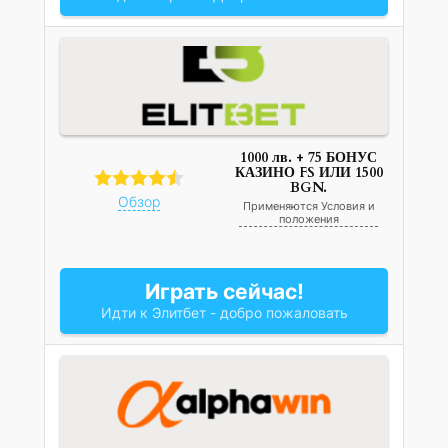
1000 лв. + 75 БОНУС
КАЗИНО FS ИЛИ 1500
BGN.
Обзор
Применяются Условия и
положения
Играть сейчас!
Идти к Элитбет - добро пожаловать