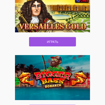
ИГРАТЬ