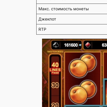
Макс. стоимость монеты
Джекпот
RTP