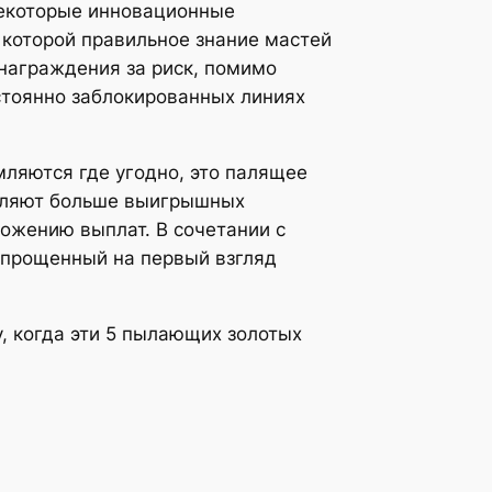
 некоторые инновационные
которой правильное знание мастей
награждения за риск, помимо
стоянно заблокированных линиях
ляются где угодно, это палящее
авляют больше выигрышных
ножению выплат. В сочетании с
 упрощенный на первый взгляд
у, когда эти 5 пылающих золотых