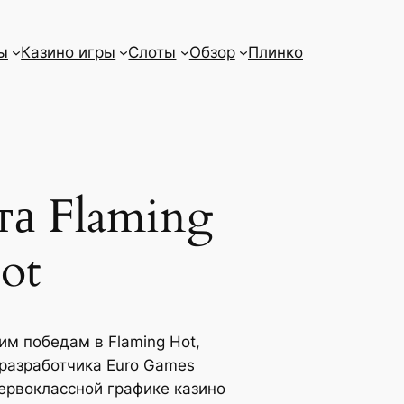
ы
Казино игры
Слоты
Обзор
Плинко
та Flaming
ot
м победам в Flaming Hot,
 разработчика Euro Games
первоклассной графике казино