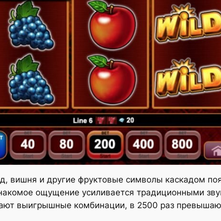
ад, вишня и другие фруктовые символы каскадом поя
 знакомое ощущение усиливается традиционными зв
дают выигрышные комбинации, в 2500 раз превышаю