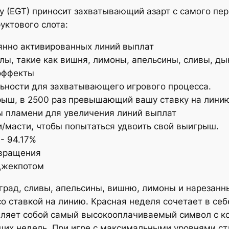
ogy (EGT) приносит захватывающий азарт с самого п
уктового слота:
оянно активированных линий выплат
ы, такие как вишня, лимоны, апельсины, сливы, ды
эффекты
льности для захватывающего игрового процесса.
ыш, в 2500 раз превышающий вашу ставку на лини
 пламени для увеличения линий выплат
и/масти, чтобы попытаться удвоить свой выигрыш.
- 94.17%
вращения
джекпотом
оград, сливы, апельсины, вишню, лимоны и нарезанн
 ставкой на линию. Красная неделя сочетает в себе
ляет собой самый высокооплачиваемый символ с ко
щих недель. При игре с максимальными уровнями ста