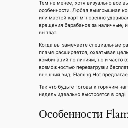
Тем не менее, хотя визуально все 
особенности. Любая выигрышная ко
или мастей карт мгновенно удваив
вращения барабанов за наличные, и
выплат.
Когда вы замечаете специальные ра
пламя расширяется, охватывая цел
комбинаций по линиям, но и часто 
возможностью перезагрузки бесплат
внешний вид, Flaming Hot предлага
Так что будьте готовы к горячим на
недель идеально выстроятся в ряд!
Особенности Fla