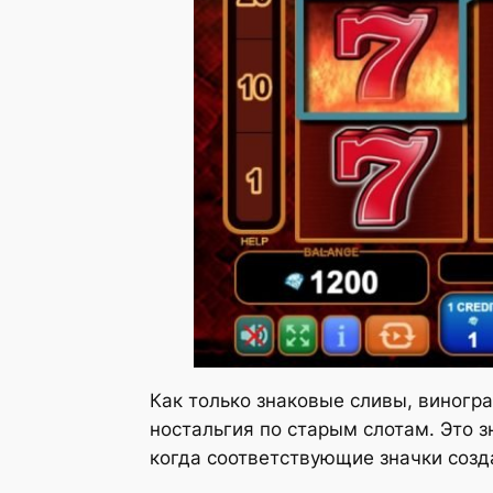
Как только знаковые сливы, виногр
ностальгия по старым слотам. Это
когда соответствующие значки соз