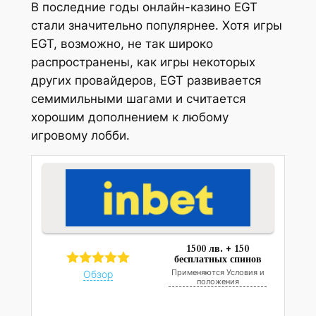
В последние годы онлайн-казино EGT
стали значительно популярнее. Хотя игры
EGT, возможно, не так широко
распространены, как игры некоторых
других провайдеров, EGT развивается
семимильными шагами и считается
хорошим дополнением к любому
игровому лобби.
1500 лв. + 150
бесплатных спинов
Применяются Условия и
Обзор
положения