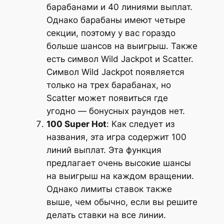
барабанами и 40 линиями выплат.
Однако барабаны имеют четыре
секции, поэтому у вас гораздо
больше шансов на выигрыш. Также
есть символ Wild Jackpot и Scatter.
Символ Wild Jackpot появляется
только на трех барабанах, но
Scatter может появиться где
угодно — бонусных раундов нет.
100 Super Hot
: Как следует из
названия, эта игра содержит 100
линий выплат. Эта функция
предлагает очень высокие шансы
на выигрыш на каждом вращении.
Однако лимиты ставок также
выше, чем обычно, если вы решите
делать ставки на все линии.