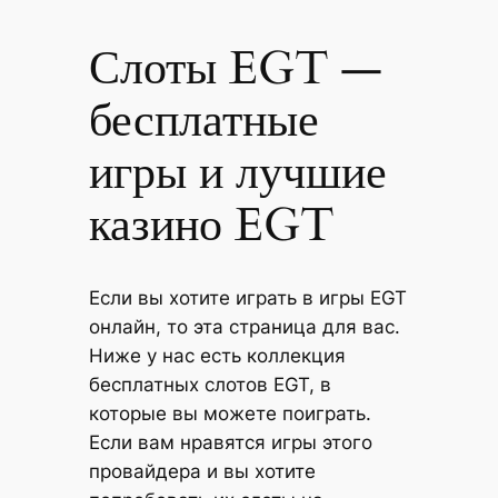
Слоты EGT —
бесплатные
игры и лучшие
казино EGT
Если вы хотите играть в игры EGT
онлайн, то эта страница для вас.
Ниже у нас есть коллекция
бесплатных слотов EGT, в
которые вы можете поиграть.
Если вам нравятся игры этого
провайдера и вы хотите