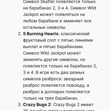
Символ Skatter появляется только
на барабанах 2, 3 и 4. Символ Wild
Jackpot может появляться на
любом барабане и заменяет все
остальные символы.
5 Burning Hearts
: классический
фруктовый слот с пятью линиями
выплат и пятью барабанами.
Символ Wild Jackpot может
заменять другие символы, но
появляется только на барабанах 2,
3 и 4. В игре есть два разных
символа разброса: звездный
разброс появляется повсюду, а
разброс в долларах появляется
только на трех барабанах.
Crazy Bugs 2
: Crazy Bugs 2 имеет