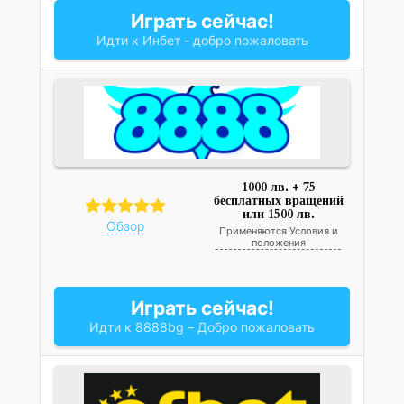
Играть сейчас!
Идти к Инбет - добро пожаловать
1000 лв. + 75
бесплатных вращений
или 1500 лв.
Обзор
Применяются Условия и
положения
Играть сейчас!
Идти к 8888bg – Добро пожаловать