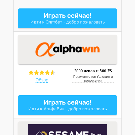
Играть сейчас!
Идти к Элитбет - добро пожаловать
2000 левов и 500 FS
Применяются Условия и
Обзор
положения
Играть сейчас!
Идти к АльфаВин - добро пожаловать