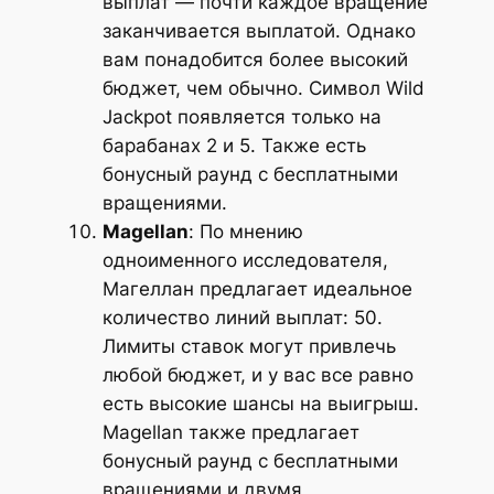
выплат — почти каждое вращение
заканчивается выплатой. Однако
вам понадобится более высокий
бюджет, чем обычно. Символ Wild
Jackpot появляется только на
барабанах 2 и 5. Также есть
бонусный раунд с бесплатными
вращениями.
Magellan
: По мнению
одноименного исследователя,
Магеллан предлагает идеальное
количество линий выплат: 50.
Лимиты ставок могут привлечь
любой бюджет, и у вас все равно
есть высокие шансы на выигрыш.
Magellan также предлагает
бонусный раунд с бесплатными
вращениями и двумя