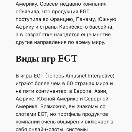
Америку. Совсем недавно компания
объявила, что продукция EGT
поступила во Францию, Панаму, Южную
Африку и страны Карибского бассейна,
а в разработке находятся еще многие
другие направления по всему миру.
Виды игр EGT
В игры EGT (теперь Amusnet Interactive)
играют более чем в 60 странах мира и
на пяти континентах: в Европе, Азии,
Африке, Южной Америке и Северной
Америке. Возможно, вы знакомы со
слотами EGT, но портфель продуктов
компании очень обширен и включает в
себя онлайн-слоты, системы