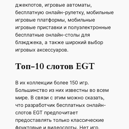
джекпотов, игровые автоматы,
бесплатную онлайн-рулетку, мобильные
игровые платформы, мобильные
игровые приставки и полуэлектронные
бесплатные онлайн-столы для
блэкджека, а также широкий выбор
игровых аксессуаров.
Топ-10 слотов EGT
В их коллекции более 150 игр.
Большинство из них известны во всем
мире. В связи с этим можно сказать,
что разработчик бесплатных онлайн-
слотов EGT предпочитает
предоставлять только классические
фруктовые и видеослоты. Нет игр,