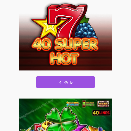
ИГРАТЬ