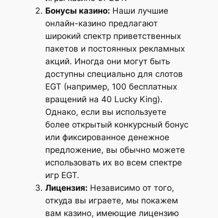
Бонусы казино:
Наши лучшие
онлайн-казино предлагают
широкий спектр приветственных
пакетов и постоянных рекламных
акций. Иногда они могут быть
доступны специально для слотов
EGT (например, 100 бесплатных
вращений на 40 Lucky King).
Однако, если вы используете
более открытый конкурсный бонус
или фиксированное денежное
предложение, вы обычно можете
использовать их во всем спектре
игр EGT.
Лицензия:
Независимо от того,
откуда вы играете, мы покажем
вам казино, имеющие лицензию