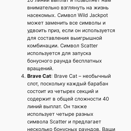
20 линий выплат и позволяет нам
внимательно взглянуть на жизнь
насекомых. Символ Wild Jackpot
может заменить все символы и
удвоить приз, если он используется
для составления выигрышной
комбинации. Символ Scatter
используется для запуска
бонусного раунда бесплатных
вращений.
Brave Cat
: Brave Cat – необычный
слот, поскольку каждый барабан
состоит из четырех секций и
содержит в общей сложности 40
линий выплат. Он также
использует четыре разных
символа Scatter и предлагает
несколько бонусных раундов. Ваши