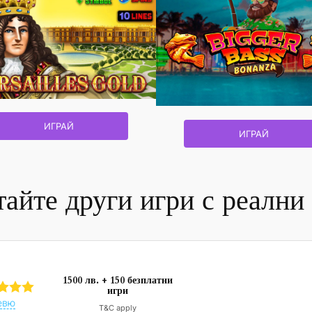
ИГРАЙ
ИГРАЙ
айте други игри с реални
1500 лв. + 150 безплатни
игри
евю
T&C apply