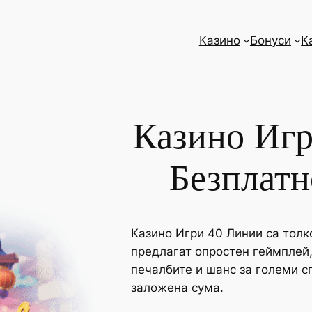
Казино
Бонуси
К
Казино Иг
Безплат
Казино Игри 40 Линии са толк
предлагат опростен геймплей
печалбите и шанс за големи 
заложена сума.