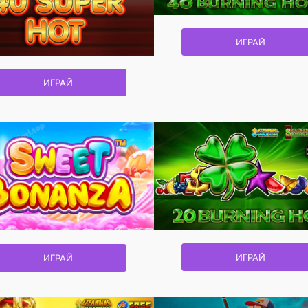
ИГРАЙ
ИГРАЙ
ИГРАЙ
ИГРАЙ