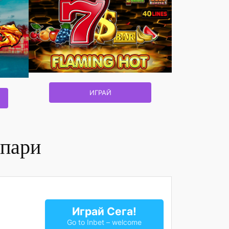
ИГРАЙ
 пари
Играй Сега!
Go to Inbet – welcome