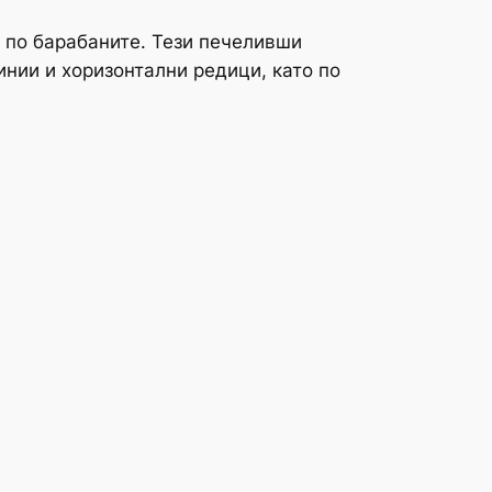
 по барабаните. Тези печеливши
инии и хоризонтални редици, като по