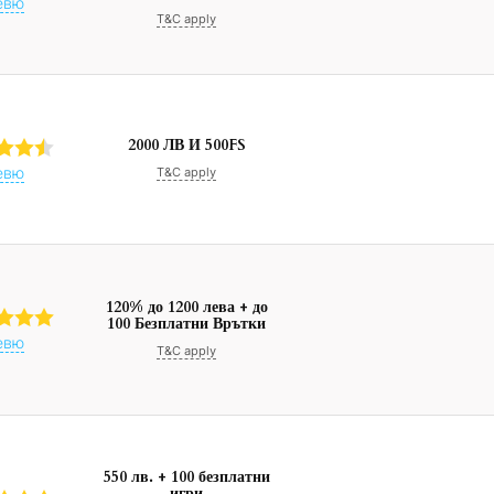
евю
T&C apply
2000 ЛВ И 500FS
евю
T&C apply
120% до 1200 лева + до
100 Безплатни Врътки
евю
T&C apply
550 лв. + 100 безплатни
игри