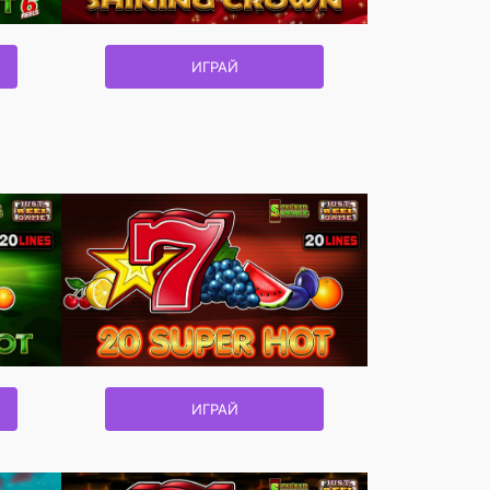
ИГРАЙ
ИГРАЙ