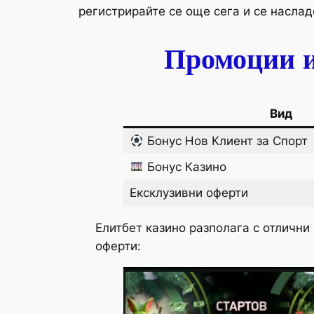
регистрирайте се още сега и се наслад
Промоции и
Вид
Бонус Нов Клиент за Спорт
Бонус Казино
Ексклузивни оферти
Елитбет казино разполага с отлични
оферти: