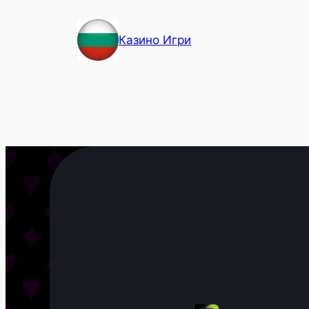
Към
съдържанието
Казино Игри