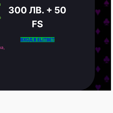
и
300 ЛВ. + 50
о
FS
ВХОД В ELITBET
ва,