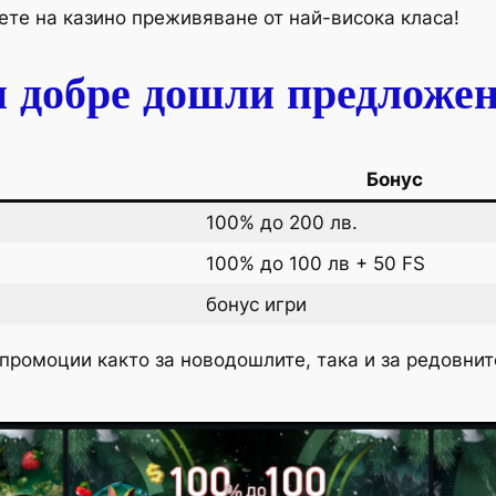
ете на казино преживяване от най-висока класа!
 добре дошли предложени
Бонус
100% до 200 лв.
100% до 100 лв + 50 FS
бонус игри
 промоции както за новодошлите, така и за редовнит