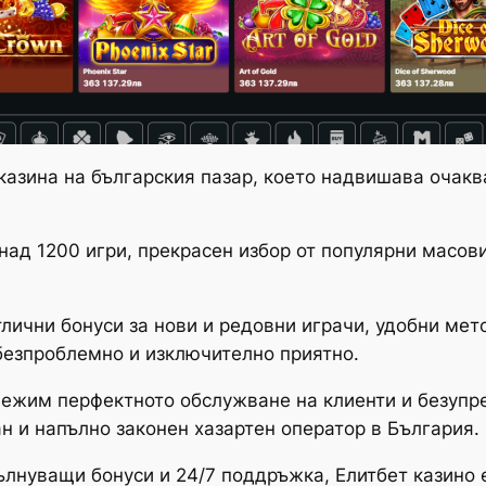
 казина на българския пазар, което надвишава очакв
над 1200 игри, прекрасен избор от популярни масов
тлични бонуси за нови и редовни играчи, удобни мет
безпроблемно и изключително приятно.
лежим перфектното обслужване на клиенти и безупре
н и напълно законен хазартен оператор в България.
ълнуващи бонуси и 24/7 поддръжка, Елитбет казино 