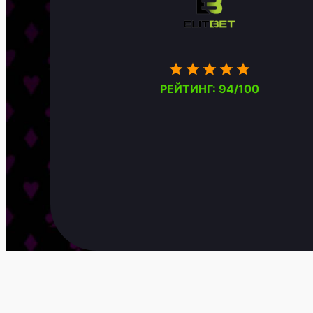
РЕЙТИНГ:
9
4/100