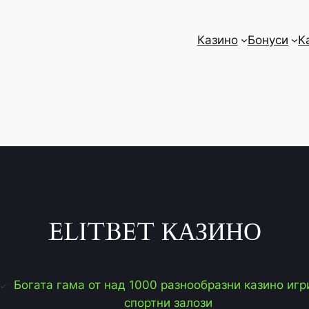
Казино
Бонуси
К
ELITBET КАЗИНО
Богата гама от над 1000 разнообразни казино игр
спортни залози