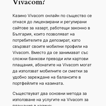
Vivacom?
Казино Vivacom онлайн по същество се
отнася до лицензирани и регулирани
сайтове за хазарт, работещи законно в
България, които позволяват на
потребителите да депозират, като
свързват своите мобилни профили на
Vivacom. Вместо да се занимават със
сложни банкови преводи или картови
плащания, абонатите на Vivacom могат
да използват мобилните си сметки за
удобно зареждане на балансите в
портфейлите на казината.
Съществуват два основни метода за
използване на услугите на Vivacom за
плащания в казино: