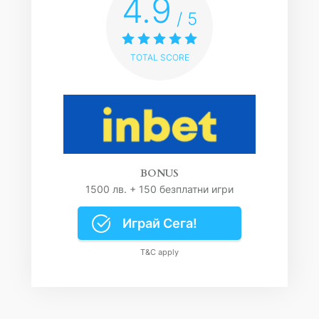
4.9
/ 5
TOTAL SCORE
BONUS
1500 лв. + 150 безплатни игри
Играй Сега!
T&C apply