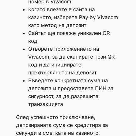
номер в Vivacom
Когато влезете в сайта на
казиното, изберете Pay by Vivacom
като метод на депозит
Сайтът ще покаже уникален QR
код
Отворете приложението на
Vivacom, за да сканирате този QR
код и да инициирате
прехвърлянето на депозит
Въведете конкретната сума на
депозита и предоставете ПИН за
сигурност, за да разрешите
транзакцията
След успешното приключване,
депозираната сума се кредитира за
секунди в сметката на казиното!