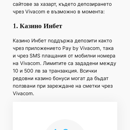
сайтове за хазарт, където депозирането
чрез Vivacom е възможно в момента:
1. Казино Инбет
Казино Инбет поддържа депозити както
чрез приложението Pay by Vivacom, така
и чрез SMS плащания от мобилни номера
на Vivacom. Лимитите са зададени между
10 и 500 лв за транзакция. Всички
редовни казино бонуси могат да бъдат
ползвани при зареждане на сметки чрез
Vivacom.