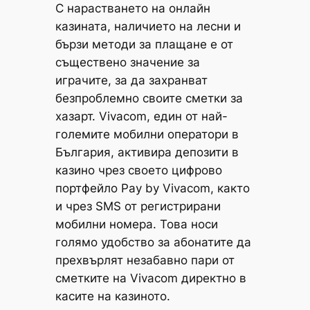
С нарастването на онлайн
казината, наличието на лесни и
бързи методи за плащане е от
съществено значение за
играчите, за да захранват
безпроблемно своите сметки за
хазарт. Vivacom, един от най-
големите мобилни оператори в
България, активира депозити в
казино чрез своето цифрово
портфейло Pay by Vivacom, както
и чрез SMS от регистрирани
мобилни номера. Това носи
голямо удобство за абонатите да
прехвърлят незабавно пари от
сметките на Vivacom директно в
касите на казиното.