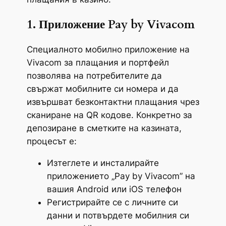
1. Приложение Pay by Vivacom
Специалното мобилно приложение на
Vivacom за плащания и портфейл
позволява на потребителите да
свържат мобилните си номера и да
извършват безконтактни плащания чрез
сканиране на QR кодове. Конкретно за
депозиране в сметките на казината,
процесът е:
Изтеглете и инсталирайте
приложението „Pay by Vivacom” на
вашия Android или iOS телефон
Регистрирайте се с личните си
данни и потвърдете мобилния си