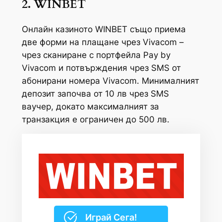
2. WINBET
Онлайн казиното WINBET също приема
две форми на плащане чрез Vivacom –
чрез сканиране с портфейла Pay by
Vivacom и потвърждения чрез SMS от
абонирани номера Vivacom. Минималният
депозит започва от 10 лв чрез SMS
ваучер, докато максималният за
транзакция е ограничен до 500 лв.
Играй Сега!