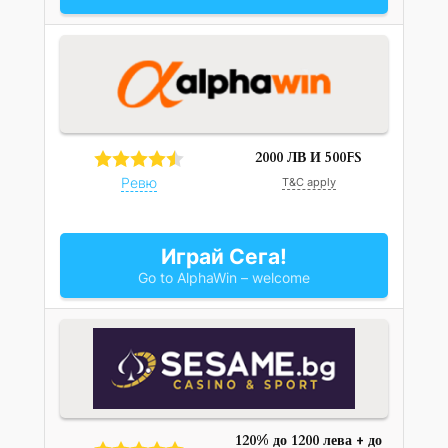
2000 ЛВ И 500FS
Ревю
T&C apply
Играй Сега!
Go to AlphaWin – welcome
120% до 1200 лева + до