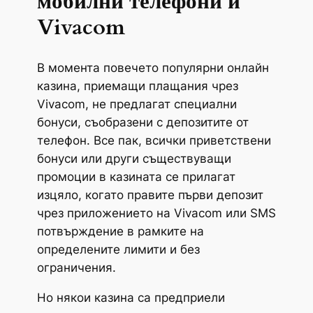
мобилни телефони и
Vivacom
В момента повечето популярни онлайн
казина, приемащи плащания чрез
Vivacom, не предлагат специални
бонуси, съобразени с депозитите от
телефон. Все пак, всички приветствени
бонуси или други съществуващи
промоции в казината се прилагат
изцяло, когато правите първи депозит
чрез приложението на Vivacom или SMS
потвърждение в рамките на
определените лимити и без
ограничения.
Но някои казина са предприели