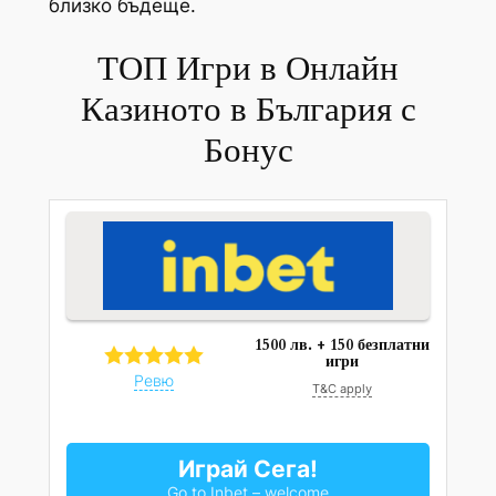
близко бъдеще.
ТОП Игри в Онлайн
Казиното в България с
Бонус
1500 лв. + 150 безплатни
игри
Ревю
T&C apply
Играй Сега!
Go to Inbet – welcome