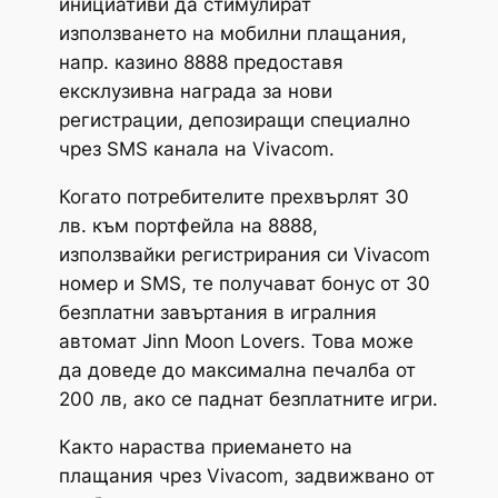
инициативи да стимулират
използването на мобилни плащания,
напр. казино 8888 предоставя
ексклузивна награда за нови
регистрации, депозиращи специално
чрез SMS канала на Vivacom.
Когато потребителите прехвърлят 30
лв. към портфейла на 8888,
използвайки регистрирания си Vivacom
номер и SMS, те получават бонус от 30
безплатни завъртания в игралния
автомат Jinn Moon Lovers. Това може
да доведе до максимална печалба от
200 лв, ако се паднат безплатните игри.
Както нараства приемането на
плащания чрез Vivacom, задвижвано от