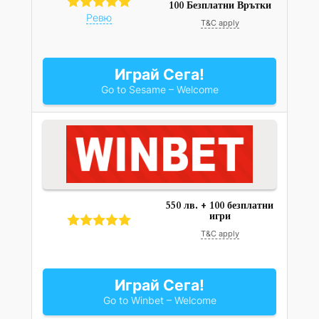
100 Безплатни Врътки
Ревю
T&C apply
Играй Сега!
Go to Sesame – Welcome
550 лв. + 100 безплатни
игри
T&C apply
Играй Сега!
Go to Winbet – Welcome