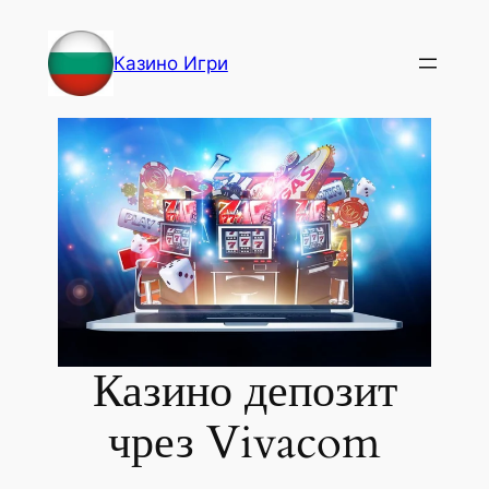
Към
съдържанието
Казино Игри
Казино депозит
чрез Vivacom